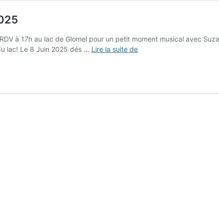
2025
à 17h au lac de Glomel pour un petit moment musical avec Suzanne F
8
 du lac! Le 8 Juin 2025 dés …
Lire la suite de
JUIN
:
Remise
des
Prix
du
Challenge
2025