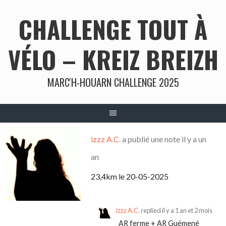
Aller
CHALLENGE TOUT À
au
contenu
VÉLO – KREIZ BREIZH
MARC'H-HOUARN CHALLENGE 2025
izzz A.C.
a publié une note
il y a un
an
23,4km le 20-05-2025
izzz A.C.
replied
il y a 1 an et 2 mois
AR ferme + AR Guémené