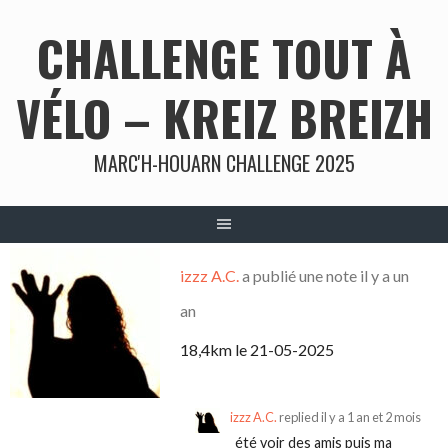
Aller
CHALLENGE TOUT À
au
contenu
VÉLO – KREIZ BREIZH
MARC'H-HOUARN CHALLENGE 2025
izzz A.C.
a publié une note
il y a un
an
18,4km le 21-05-2025
izzz A.C.
replied
il y a 1 an et 2 mois
été voir des amis puis ma