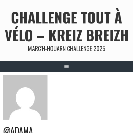
Aller
CHALLENGE TOUT À
au
contenu
VÉLO – KREIZ BREIZH
MARC'H-HOUARN CHALLENGE 2025
@ADAMA