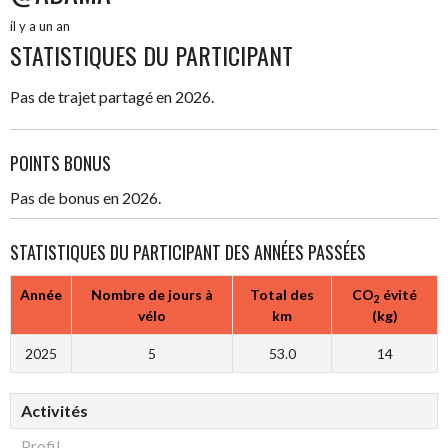
il y a un an
STATISTIQUES DU PARTICIPANT
Pas de trajet partagé en 2026.
POINTS BONUS
Pas de bonus en 2026.
STATISTIQUES DU PARTICIPANT DES ANNÉES PASSÉES
Année
Nombre de jours à
Total des
CO
évité
2
vélo
km
(kg)
2025
5
53.0
14
Activités
Profil