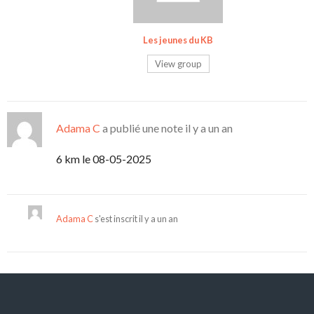
Les jeunes du KB
View group
Adama C
a publié une note
il y a un an
6 km le 08-05-2025
Adama C
s'est inscrit
il y a un an