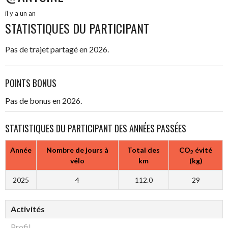
il y a un an
STATISTIQUES DU PARTICIPANT
Pas de trajet partagé en 2026.
POINTS BONUS
Pas de bonus en 2026.
STATISTIQUES DU PARTICIPANT DES ANNÉES PASSÉES
Année
Nombre de jours à
Total des
CO
évité
2
vélo
km
(kg)
2025
4
112.0
29
Activités
Profil