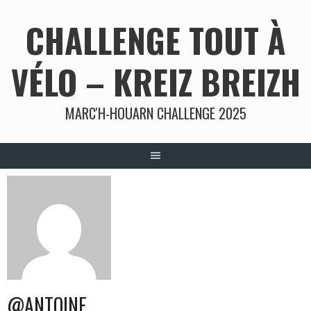
Aller
CHALLENGE TOUT À
au
contenu
VÉLO – KREIZ BREIZH
MARC'H-HOUARN CHALLENGE 2025
@ANTOINE