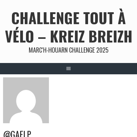
Aller
CHALLENGE TOUT À
au
contenu
VÉLO – KREIZ BREIZH
MARC'H-HOUARN CHALLENGE 2025
@GAELP