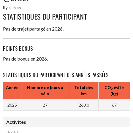
il y a un an
STATISTIQUES DU PARTICIPANT
Pas de trajet partagé en 2026.
POINTS BONUS
Pas de bonus en 2026.
STATISTIQUES DU PARTICIPANT DES ANNÉES PASSÉES
Année
Nombre de jours à
Total des
CO
évité
2
vélo
km
(kg)
2025
27
260.0
67
Activités
Profil