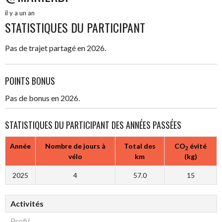
il y a un an
STATISTIQUES DU PARTICIPANT
Pas de trajet partagé en 2026.
POINTS BONUS
Pas de bonus en 2026.
STATISTIQUES DU PARTICIPANT DES ANNÉES PASSÉES
Année
Nombre de jours à
Total des
CO
évité
2
vélo
km
(kg)
2025
4
57.0
15
Activités
Profil