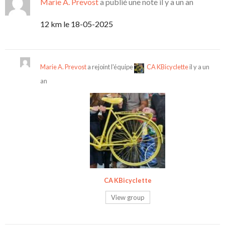
Marie A. Prevost
a publié une note
il y a un an
12 km le 18-05-2025
Marie A. Prevost
a rejoint l'équipe
CA KBicyclette
il y a un
an
CA KBicyclette
View group