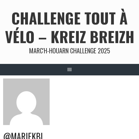
Aller
CHALLENGE TOUT À
au
contenu
VÉLO – KREIZ BREIZH
MARC'H-HOUARN CHALLENGE 2025
@MARIEKBI